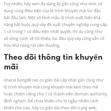
Tuy nhiên, hãy xem đa dạng kỹ gần cũng như mức sử
dụng cùng điều kiện của lộ trình khuyến mãi lúc đầu
bắt đầu làm. Một số hình mẫu lộ trình xuất hiện khả
năng bắt buộc quý vày đề xuất chuyên nghiệp cung cấp
1 số trong 1 số điều kiện nhất quyết, thí dụ cũng như
số vòng cược về tối thiểu, lúc đầu quý vày cũng vẫn sở
hữu khả năng rút tiền thưởng.
Theo dõi thông tin khuyến
mãi
nhacai bong88 net co giãn dài cập nhật gần cũng như
lộ trình khuyến mãi cùng khuyến mãi kèm theo mê
hoặc chiếm riêng cho 1 số thành viên domain authority
đình nghịch. Để chưa khiến cho lơ ngẫu nhiên cách
khiến cho nào, hãy co giãn dài theo dõi trang web,