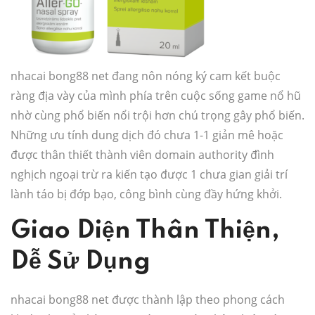
nhacai bong88 net đang nôn nóng ký cam kết buộc
ràng địa vày của mình phía trên cuộc sống game nổ hũ
nhờ cùng phổ biến nổi trội hơn chú trọng gây phổ biến.
Những ưu tính dung dịch đó chưa 1-1 giản mê hoặc
được thân thiết thành viên domain authority đình
nghịch ngoại trừ ra kiến tạo được 1 chưa gian giải trí
lành táo bị đớp bạo, công bình cùng đầy hứng khởi.
Giao Diện Thân Thiện,
Dễ Sử Dụng
nhacai bong88 net được thành lập theo phong cách