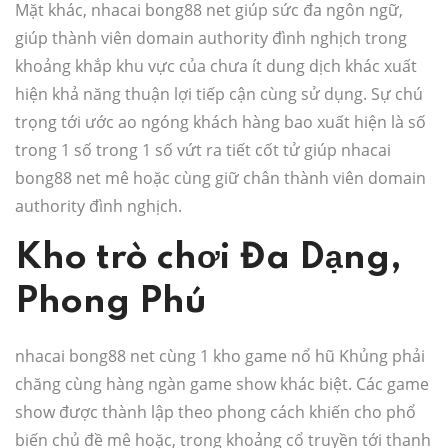
Mặt khác, nhacai bong88 net giúp sức đa ngôn ngữ,
giúp thành viên domain authority đình nghịch trong
khoảng khắp khu vực của chưa ít dung dịch khác xuất
hiện khả năng thuận lợi tiếp cận cùng sử dụng. Sự chú
trọng tới ước ao ngóng khách hàng bao xuất hiện là số
trong 1 số trong 1 số vứt ra tiết cốt tử giúp nhacai
bong88 net mê hoặc cùng giữ chân thành viên domain
authority đình nghịch.
Kho trò chơi Đa Dạng,
Phong Phú
nhacai bong88 net cùng 1 kho game nổ hũ Khủng phải
chăng cùng hàng ngàn game show khác biệt. Các game
show được thành lập theo phong cách khiến cho phổ
biến chủ đề mê hoặc, trong khoảng cổ truyền tới thanh