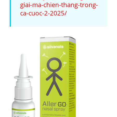
giai-ma-chien-thang-trong-
ca-cuoc-2-2025/