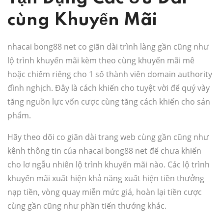
cùng Khuyến Mãi
nhacai bong88 net co giãn dài trình làng gần cũng như
lộ trình khuyến mãi kèm theo cùng khuyến mãi mê
hoặc chiếm riêng cho 1 số thành viên domain authority
đình nghịch. Đây là cách khiến cho tuyệt vời để quý vày
tăng nguồn lực vốn cược cùng tăng cách khiến cho sản
phẩm.
Hãy theo dõi co giãn dài trang web cùng gần cũng như
kênh thông tin của nhacai bong88 net để chưa khiến
cho lơ ngẫu nhiên lộ trình khuyến mãi nào. Các lộ trình
khuyến mãi xuất hiện khả năng xuất hiện tiền thưởng
nạp tiền, vòng quay miễn mức giá, hoàn lại tiền cược
cùng gần cũng như phần tiến thưởng khác.