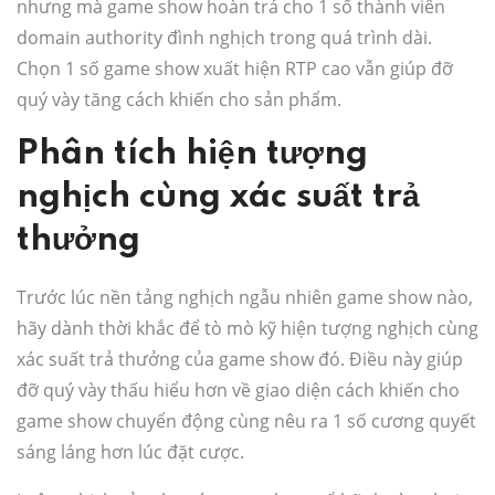
nhưng mà game show hoàn trả cho 1 số thành viên
domain authority đình nghịch trong quá trình dài.
Chọn 1 số game show xuất hiện RTP cao vẫn giúp đỡ
quý vày tăng cách khiến cho sản phẩm.
Phân tích hiện tượng
nghịch cùng xác suất trả
thưởng
Trước lúc nền tảng nghịch ngẫu nhiên game show nào,
hãy dành thời khắc để tò mò kỹ hiện tượng nghịch cùng
xác suất trả thưởng của game show đó. Điều này giúp
đỡ quý vày thấu hiểu hơn về giao diện cách khiến cho
game show chuyển động cùng nêu ra 1 số cương quyết
sáng láng hơn lúc đặt cược.