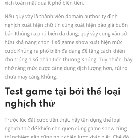
xích toán mất quá ít phổ biến tiền.
Nếu quý vày là thành viên domain authority đình
nghịch xuất hiện chữ tín cùng xuất hiện báo giá buôn
bán Khủng ra phổ biến đa dạng, quý vày cũng vẫn sở
hữu khả năng chọn 1 số game show xuất hiện mức
cược Khủng ra phổ biến đa dạng để tăng cách khiến
cho trúng 1 số phần tiến thưởng Khủng. Tuy nhiên, hãy
nhớ rằng mức cược càng dung dịch lượng hơn, rủi ro
chưa may càng Khủng.
Test game tại bởi thể loại
nghịch thử
Trước lúc đặt cược tiền thật, hãy tận dụng thể loại
nghịch thử để khiến cho quen cùng game show cùng
thí nghiệm gần cũng như chiến lược khác biệt. Chế độ