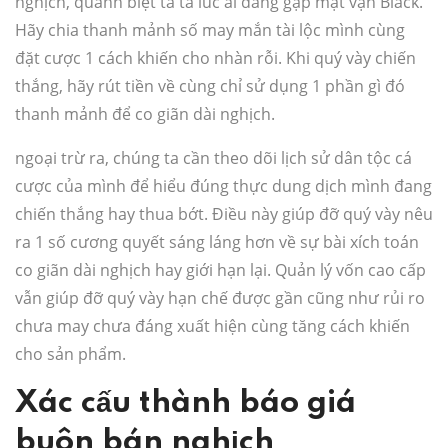
nghịch, quánh biệt tà tà lúc ai đang gặp mặt vận Black.
Hãy chia thanh mảnh số may mắn tài lộc mình cùng
đặt cược 1 cách khiến cho nhàn rỗi. Khi quý vày chiến
thắng, hãy rút tiền về cùng chỉ sử dụng 1 phần gì đó
thanh mảnh để co giãn dài nghịch.
ngoại trừ ra, chúng ta cần theo dõi lịch sử dân tộc cá
cược của mình để hiểu đúng thực dung dịch mình đang
chiến thắng hay thua bớt. Điều này giúp đỡ quý vày nêu
ra 1 số cương quyết sáng láng hơn về sự bài xích toán
co giãn dài nghịch hay giới hạn lại. Quản lý vốn cao cấp
vẫn giúp đỡ quý vày hạn chế được gần cũng như rủi ro
chưa may chưa đáng xuất hiện cùng tăng cách khiến
cho sản phẩm.
Xác cấu thành báo giá
buôn bán nghịch