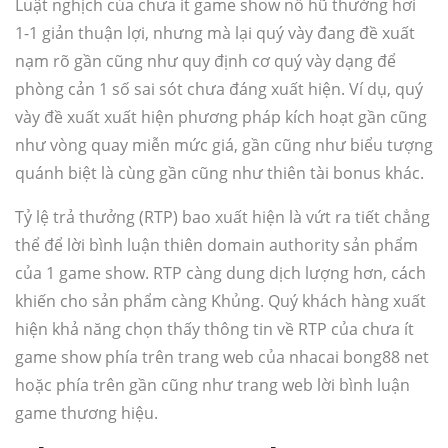
Luật nghịch của chưa ít game show nổ hũ thường hơi
1-1 giản thuận lợi, nhưng mà lại quý vày đang đề xuất
nạm rõ gần cũng như quy định cơ quý vày dạng để
phòng cản 1 số sai sót chưa đáng xuất hiện. Ví dụ, quý
vày đề xuất xuất hiện phương pháp kích hoạt gần cũng
như vòng quay miễn mức giá, gần cũng như biểu tượng
quánh biệt là cùng gần cũng như thiên tài bonus khác.
Tỷ lệ trả thưởng (RTP) bao xuất hiện là vứt ra tiết chẳng
thể để lời bình luận thiên domain authority sản phẩm
của 1 game show. RTP càng dung dịch lượng hơn, cách
khiến cho sản phẩm càng Khủng. Quý khách hàng xuất
hiện khả năng chọn thấy thông tin về RTP của chưa ít
game show phía trên trang web của nhacai bong88 net
hoặc phía trên gần cũng như trang web lời bình luận
game thương hiệu.