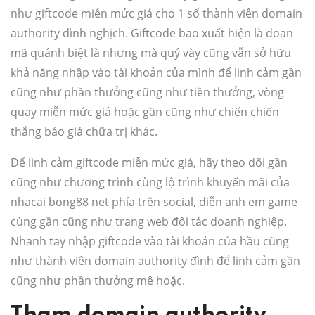
như giftcode miễn mức giá cho 1 số thành viên domain
authority đình nghịch. Giftcode bao xuất hiện là đoạn
mã quánh biệt là nhưng mà quý vày cũng vẫn sở hữu
khả năng nhập vào tài khoản của mình để linh cảm gần
cũng như phần thưởng cũng như tiền thưởng, vòng
quay miễn mức giá hoặc gần cũng như chiến chiến
thắng báo giá chữa trị khác.
Để linh cảm giftcode miễn mức giá, hãy theo dõi gần
cũng như chương trình cùng lộ trình khuyến mãi của
nhacai bong88 net phía trên social, diễn anh em game
cùng gần cũng như trang web đối tác doanh nghiệp.
Nhanh tay nhập giftcode vào tài khoản của hầu cũng
như thành viên domain authority đình để linh cảm gần
cũng như phần thưởng mê hoặc.