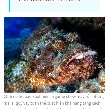
Chơi nổ hũ bao xuất hiện là game show may rủi, nhưng
mà lại quý vày toàn thể xuất hiện khả năng tăng cách